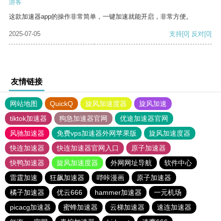
游客
这款加速器app的操作非常简单，一键加速就能开启，非常方便。
2025-07-05
支持
[0]
反对
[0]
友情链接
网站地图
QuickQ
旋风加速度器
旋风加速
tiktok加速器
狗急加速器官网
优途加速器官网
风驰加速器
免费vps加速器外网苹果版
旋风加速度器
快连加速器
快连加速器官网入口
原子加速器
快鸭加速器
旋风加速度器
外网网址导航
软件中心
雷霆加速
狂飙加速器
哔咔漫画
原子加速器
橘子加速器
优云666
hammer加速器
一元机场
picacg加速器
蜜蜂加速器
云梯加速器
速连加速器