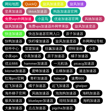
网站地图
QuickQ
旋风加速度器
旋风加速
坚果加速器
tiktok加速器
狗急加速器官网
免费vqn外网加速
小蓝鸟
优途加速器官网
风驰加速器
旋风加速器
免费vps加速器外网苹果版
旋风加速度器
快连加速器
快连加速器官网入口
原子加速器
快鸭加速器
快柠檬加速器
旋风加速度器
外网网址导航
软件中心
雷霆加速
狂飙加速器
哔咔漫画
小美
小美vpn
小美加速器
原子加速器
橘子加速器
优云666
hammer加速器
一元机场
picacg加速器
bitznet加速器
蜜蜂加速器
云梯加速器
速连加速器
红海pro官网
青柠加速器
hidecat
速鹰666
起飞加速器
橘子加速器
起飞加速器
ghelper
海外梯子官网
风驰加速器
泡泡狗加速器
海鸥加速器
极风加速器
bluelayer加速器
哇哇加速器
海鸥加速器
大象加速器
点点加速器
pigcha加速器