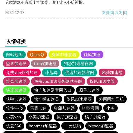
这款游戏的音乐非常优美，听了让人心旷神怡。
2024-12-12
支持
[0]
反对
[0]
友情链接
网站地图
QuickQ
旋风加速度器
旋风加速
坚果加速器
tiktok加速器
狗急加速器官网
免费vqn外网加速
小蓝鸟
优途加速器官网
风驰加速器
旋风加速器
免费vps加速器外网苹果版
旋风加速度器
快连加速器
快连加速器官网入口
原子加速器
快鸭加速器
快柠檬加速器
旋风加速度器
外网网址导航
软件中心
雷霆加速
狂飙加速器
哔咔漫画
小美
小美vpn
小美加速器
原子加速器
橘子加速器
优云666
hammer加速器
一元机场
picacg加速器