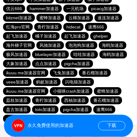
优云666
hammer加速器
一元机场
picacg加速器
bitznet加速器
蜜蜂加速器
云梯加速器
速连加速器
红海pro官网
青柠加速器
hidecat
速鹰666
起飞加速器
橘子加速器
起飞加速器
ghelper
海外梯子官网
风驰加速器
泡泡狗加速器
海鸥加速器
极风加速器
bluelayer加速器
哇哇加速器
海鸥加速器
大象加速器
点点加速器
pigcha加速器
ikuuu.me加速器官网
飞兔加速器
番石榴加速器
veee加速器
蚂蚁加速器
闪电猫加速器
ikuuu.me加速器官网
小猫咪crash加速器
蜜蜂加速器
荔枝加速器
青柠加速器
西柚加速器
番石榴加速器
盘古加速器
toto加速器
pigcha加速器
速鹰666
picacg加速器
飞兔加速器
永久免费使用的加速器
下载
0.027531s
首页
安卓
苹果
排行
推荐