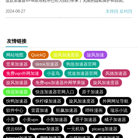
这款加速器VPM应用程序已经为我们带来了无限的隐私保护和自由。
2024-08-27
支持
[0]
反对
[0]
友情链接
网站地图
QuickQ
旋风加速度器
旋风加速
坚果加速器
tiktok加速器
狗急加速器官网
免费vqn外网加速
小蓝鸟
优途加速器官网
风驰加速器
旋风加速器
免费vps加速器外网苹果版
旋风加速度器
快连加速器
快连加速器官网入口
原子加速器
快鸭加速器
快柠檬加速器
旋风加速度器
外网网址导航
软件中心
雷霆加速
狂飙加速器
哔咔漫画
瑞乐小说
小美
小美vpn
小美加速器
原子加速器
橘子加速器
优云666
hammer加速器
一元机场
picacg加速器