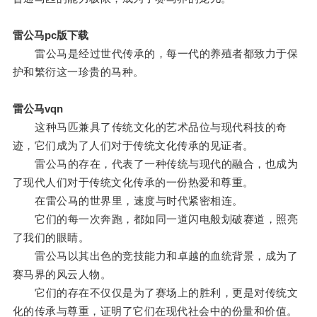
雷公马pc版下载
雷公马是经过世代传承的，每一代的养殖者都致力于保
护和繁衍这一珍贵的马种。
雷公马vqn
这种马匹兼具了传统文化的艺术品位与现代科技的奇
迹，它们成为了人们对于传统文化传承的见证者。
雷公马的存在，代表了一种传统与现代的融合，也成为
了现代人们对于传统文化传承的一份热爱和尊重。
在雷公马的世界里，速度与时代紧密相连。
它们的每一次奔跑，都如同一道闪电般划破赛道，照亮
了我们的眼睛。
雷公马以其出色的竞技能力和卓越的血统背景，成为了
赛马界的风云人物。
它们的存在不仅仅是为了赛场上的胜利，更是对传统文
化的传承与尊重，证明了它们在现代社会中的份量和价值。