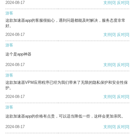
2024-08-17
支持
[0]
反对
[0]
游客
这款加速器app的客服很贴心，遇到问题都能及时解决，服务态度非常
好。
2024-08-17
支持
[0]
反对
[0]
游客
这个是app神器
2024-08-17
支持
[0]
反对
[0]
游客
这款加速器VPM应用程序已经为我们带来了无限的隐私保护和安全性保
护。
2024-08-17
支持
[0]
反对
[0]
游客
这款加速器app的价格有点贵，可以适当降低一些，这样会更加亲民。
2024-08-17
支持
[0]
反对
[0]