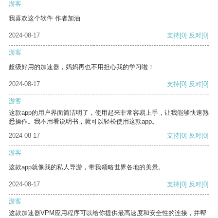
游客
我喜欢这个软件 作者加油
2024-08-17
支持
[0]
反对
[0]
游客
超级好用的加速器，妈妈再也不用担心我的学习啦！
2024-08-17
支持
[0]
反对
[0]
游客
这款app的用户界面简洁明了，使用起来非常容易上手，让我能够快速熟
悉操作。我不用看说明书，就可以轻松使用这款app。
2024-08-17
支持
[0]
反对
[0]
游客
这款app就像我的私人导游，带我领略世界各地的美景。
2024-08-17
支持
[0]
反对
[0]
游客
这款加速器VPM应用程序可以给你提供最高速度和安全性的连接，并帮