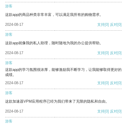
游客
这款app的商品种类非常丰富，可以满足我所有的购物需求。
2024-08-17
支持
[0]
反对
[0]
游客
这款app就像我的私人助理，随时随地为我的办公提供帮助。
2024-08-17
支持
[0]
反对
[0]
游客
这款app的学习氛围很浓厚，能够激励我不断学习，让我能够取得更好的
成绩。
2024-08-17
支持
[0]
反对
[0]
游客
这款加速器VPM应用程序已经为我们带来了无限的隐私和自由。
2024-08-17
支持
[0]
反对
[0]
游客