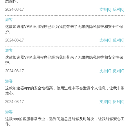
悉操作。
2024-08-17
支持
[0]
反对
[0]
游客
这款加速器VPM应用程序已经为我们带来了无限的隐私保护和安全性保
护。
2024-08-17
支持
[0]
反对
[0]
游客
这款加速器VPM应用程序已经为我们带来了无限的隐私保护和安全性保
护。
2024-08-17
支持
[0]
反对
[0]
游客
这款加速器app的安全性很高，使用过程中不会泄露个人信息，让我非常
放心。
2024-08-17
支持
[0]
反对
[0]
游客
这款app的客服非常专业，遇到问题总是能够及时解决，让我能够安心工
作。