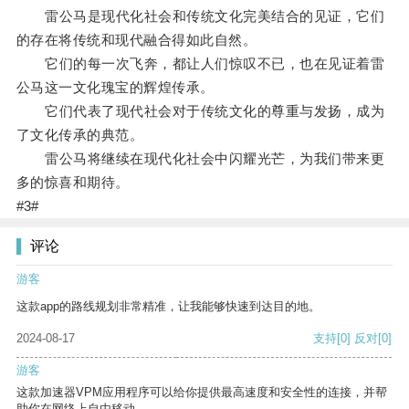
雷公马是现代化社会和传统文化完美结合的见证，它们
的存在将传统和现代融合得如此自然。
它们的每一次飞奔，都让人们惊叹不已，也在见证着雷
公马这一文化瑰宝的辉煌传承。
它们代表了现代社会对于传统文化的尊重与发扬，成为
了文化传承的典范。
雷公马将继续在现代化社会中闪耀光芒，为我们带来更
多的惊喜和期待。
#3#
评论
游客
这款app的路线规划非常精准，让我能够快速到达目的地。
2024-08-17
支持
[0]
反对
[0]
游客
这款加速器VPM应用程序可以给你提供最高速度和安全性的连接，并帮
助你在网络上自由移动。