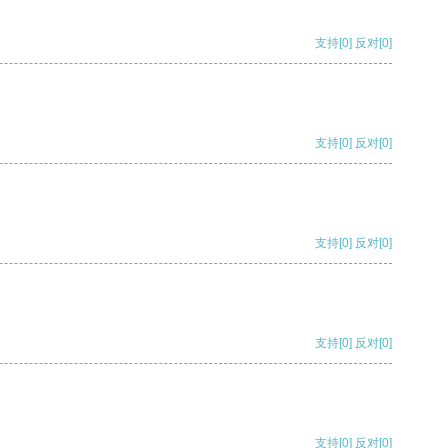
支持
[0]
反对
[0]
支持
[0]
反对
[0]
支持
[0]
反对
[0]
支持
[0]
反对
[0]
支持
[0]
反对
[0]