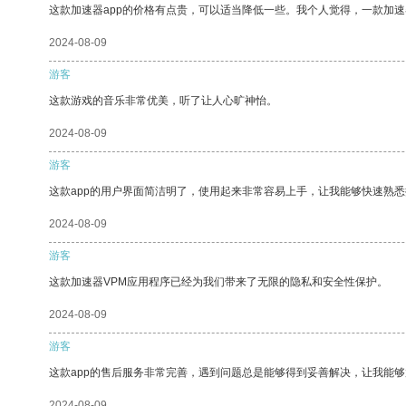
这款加速器app的价格有点贵，可以适当降低一些。我个人觉得，一款加速
2024-08-09
游客
这款游戏的音乐非常优美，听了让人心旷神怡。
2024-08-09
游客
这款app的用户界面简洁明了，使用起来非常容易上手，让我能够快速熟悉
2024-08-09
游客
这款加速器VPM应用程序已经为我们带来了无限的隐私和安全性保护。
2024-08-09
游客
这款app的售后服务非常完善，遇到问题总是能够得到妥善解决，让我能
2024-08-09