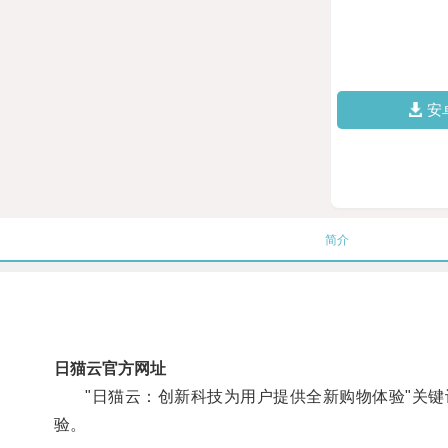
安
简介
日猫云官方网址
"日猫云：创新科技为用户提供全新购物体验"关键词
验。