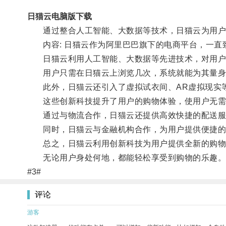
日猫云电脑版下载
通过整合人工智能、大数据等技术，日猫云为用户定
内容: 日猫云作为阿里巴巴旗下的电商平台，一直
日猫云利用人工智能、大数据等先进技术，对用户
用户只需在日猫云上浏览几次，系统就能为其量身
此外，日猫云还引入了虚拟试衣间、AR虚拟现实等
这些创新科技提升了用户的购物体验，使用户无需
通过与物流合作，日猫云还提供高效快捷的配送服
同时，日猫云与金融机构合作，为用户提供便捷的
总之，日猫云利用创新科技为用户提供全新的购物体
无论用户身处何地，都能轻松享受到购物的乐趣
#3#
评论
游客