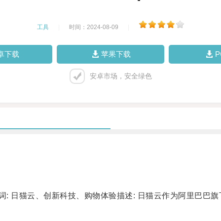
工具
|
时间：2024-08-09
|
卓下载
苹果下载
安卓市场，安全绿色
: 日猫云、创新科技、购物体验描述: 日猫云作为阿里巴巴