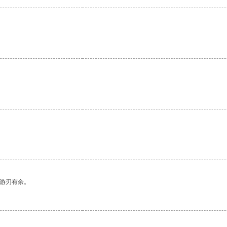
中游刃有余。