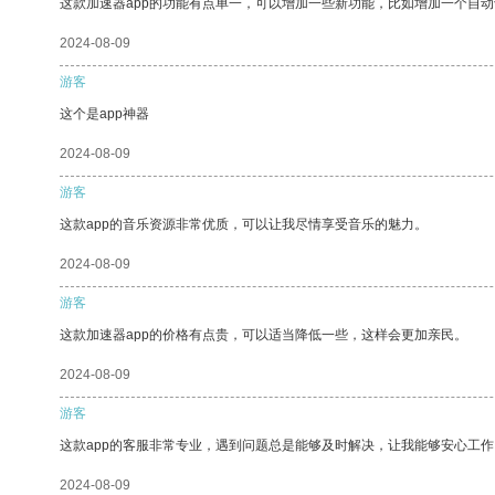
这款加速器app的功能有点单一，可以增加一些新功能，比如增加一个自
2024-08-09
游客
这个是app神器
2024-08-09
游客
这款app的音乐资源非常优质，可以让我尽情享受音乐的魅力。
2024-08-09
游客
这款加速器app的价格有点贵，可以适当降低一些，这样会更加亲民。
2024-08-09
游客
这款app的客服非常专业，遇到问题总是能够及时解决，让我能够安心工作
2024-08-09