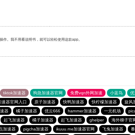
操作。我不用看说明书，就可以轻松使用这款app。
tiktok加速器
狗急加速器官网
免费vqn外网加速
小蓝鸟
优
加速器官网入口
原子加速器
快鸭加速器
快柠檬加速器
旋风
速器
橘子加速器
优云666
hammer加速器
一元机场
pi
起飞加速器
橘子加速器
起飞加速器
ghelper
海外梯子官
点加速器
pigcha加速器
ikuuu.me加速器官网
飞兔加速器
番