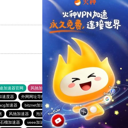
支持
[0]
反对
[0]
支持
[0]
反对
[0]
途加速器官网
风驰加速器
旋风加速器
加速度器
外网网址导航
软件中心
雷霆加速
狂飙加速器
cacg加速器
bitznet加速器
蜜蜂加速器
云梯加速器
网
风驰加速器
泡泡狗加速器
海鸥加速器
极风加速器
石榴加速器
veee加速器
蚂蚁加速器
闪电猫加速器