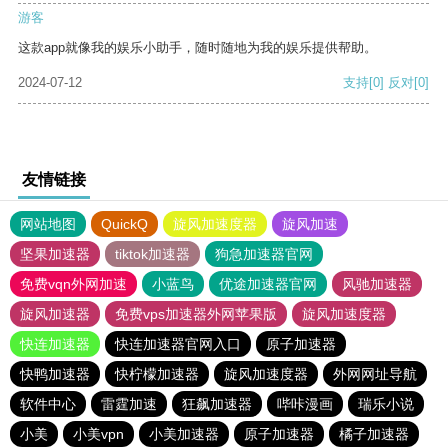
游客
这款app就像我的娱乐小助手，随时随地为我的娱乐提供帮助。
2024-07-12
支持
[0]
反对
[0]
友情链接
网站地图
QuickQ
旋风加速度器
旋风加速
坚果加速器
tiktok加速器
狗急加速器官网
免费vqn外网加速
小蓝鸟
优途加速器官网
风驰加速器
旋风加速器
免费vps加速器外网苹果版
旋风加速度器
快连加速器
快连加速器官网入口
原子加速器
快鸭加速器
快柠檬加速器
旋风加速度器
外网网址导航
软件中心
雷霆加速
狂飙加速器
哔咔漫画
瑞乐小说
小美
小美vpn
小美加速器
原子加速器
橘子加速器