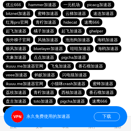
优云666
hammer加速器
一元机场
picacg加速器
bitznet加速器
蜜蜂加速器
云梯加速器
速连加速器
红海pro官网
青柠加速器
hidecat
速鹰666
起飞加速器
橘子加速器
起飞加速器
ghelper
海外梯子官网
风驰加速器
泡泡狗加速器
海鸥加速器
极风加速器
bluelayer加速器
哇哇加速器
海鸥加速器
大象加速器
点点加速器
pigcha加速器
ikuuu.me加速器官网
飞兔加速器
番石榴加速器
veee加速器
蚂蚁加速器
闪电猫加速器
ikuuu.me加速器官网
小猫咪crash加速器
蜜蜂加速器
荔枝加速器
青柠加速器
西柚加速器
番石榴加速器
盘古加速器
toto加速器
pigcha加速器
速鹰666
picacg加速器
飞兔加速器
永久免费使用的加速器
下载
0.023182s
首页
安卓
苹果
排行
推荐