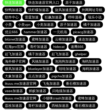
快连加速器
快连加速器官网入口
原子加速器
快鸭加速器
快柠檬加速器
旋风加速度器
外网网址导航
软件中心
雷霆加速
狂飙加速器
哔咔漫画
瑞乐小说
小美
小美vpn
小美加速器
原子加速器
橘子加速器
优云666
hammer加速器
一元机场
picacg加速器
bitznet加速器
蜜蜂加速器
云梯加速器
速连加速器
红海pro官网
青柠加速器
hidecat
速鹰666
起飞加速器
橘子加速器
起飞加速器
ghelper
海外梯子官网
风驰加速器
泡泡狗加速器
海鸥加速器
极风加速器
bluelayer加速器
哇哇加速器
海鸥加速器
大象加速器
点点加速器
pigcha加速器
ikuuu.me加速器官网
飞兔加速器
番石榴加速器
veee加速器
蚂蚁加速器
闪电猫加速器
ikuuu.me加速器官网
小猫咪crash加速器
蜜蜂加速器
荔枝加速器
青柠加速器
西柚加速器
番石榴加速器