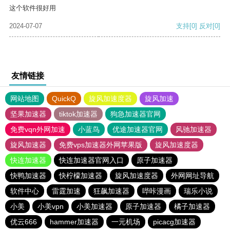
这个软件很好用
2024-07-07
支持
[0]
反对
[0]
友情链接
网站地图
QuickQ
旋风加速度器
旋风加速
坚果加速器
tiktok加速器
狗急加速器官网
免费vqn外网加速
小蓝鸟
优途加速器官网
风驰加速器
旋风加速器
免费vps加速器外网苹果版
旋风加速度器
快连加速器
快连加速器官网入口
原子加速器
快鸭加速器
快柠檬加速器
旋风加速度器
外网网址导航
软件中心
雷霆加速
狂飙加速器
哔咔漫画
瑞乐小说
小美
小美vpn
小美加速器
原子加速器
橘子加速器
优云666
hammer加速器
一元机场
picacg加速器