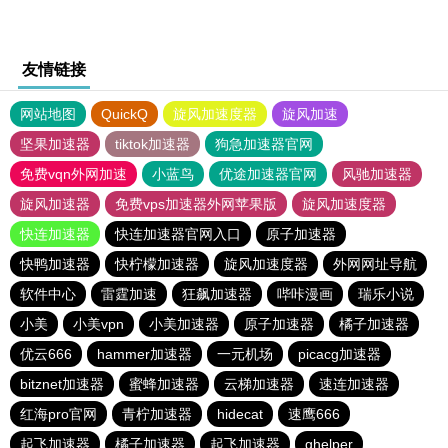
友情链接
网站地图
QuickQ
旋风加速度器
旋风加速
坚果加速器
tiktok加速器
狗急加速器官网
免费vqn外网加速
小蓝鸟
优途加速器官网
风驰加速器
旋风加速器
免费vps加速器外网苹果版
旋风加速度器
快连加速器
快连加速器官网入口
原子加速器
快鸭加速器
快柠檬加速器
旋风加速度器
外网网址导航
软件中心
雷霆加速
狂飙加速器
哔咔漫画
瑞乐小说
小美
小美vpn
小美加速器
原子加速器
橘子加速器
优云666
hammer加速器
一元机场
picacg加速器
bitznet加速器
蜜蜂加速器
云梯加速器
速连加速器
红海pro官网
青柠加速器
hidecat
速鹰666
起飞加速器
橘子加速器
起飞加速器
ghelper