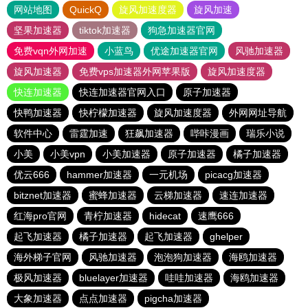
网站地图
QuickQ
旋风加速度器
旋风加速
坚果加速器
tiktok加速器
狗急加速器官网
免费vqn外网加速
小蓝鸟
优途加速器官网
风驰加速器
旋风加速器
免费vps加速器外网苹果版
旋风加速度器
快连加速器
快连加速器官网入口
原子加速器
快鸭加速器
快柠檬加速器
旋风加速度器
外网网址导航
软件中心
雷霆加速
狂飙加速器
哔咔漫画
瑞乐小说
小美
小美vpn
小美加速器
原子加速器
橘子加速器
优云666
hammer加速器
一元机场
picacg加速器
bitznet加速器
蜜蜂加速器
云梯加速器
速连加速器
红海pro官网
青柠加速器
hidecat
速鹰666
起飞加速器
橘子加速器
起飞加速器
ghelper
海外梯子官网
风驰加速器
泡泡狗加速器
海鸥加速器
极风加速器
bluelayer加速器
哇哇加速器
海鸥加速器
大象加速器
点点加速器
pigcha加速器